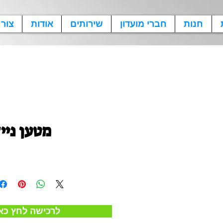
חנות
חברי מועדון
שירותים
אודות
צור
מטען ניי
!לרכישה לחץ כא