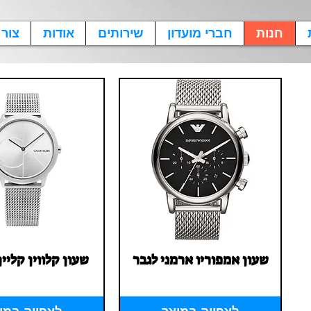
חנות
חברי מועדון
שירותים
אודות
צור
Quick View
שעון אמפוריו ארמני לגבר
Quick View
שעון קלווין קליי
Price
Price
‏1.00 ‏₪
‏1.00 ‏₪