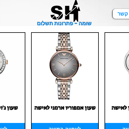
 קשר
שומה - פתרונות תשלום
ן לאישה
Quick View
שעון אמפוריו ארמני לאישה
ew
שעון ג'ו
Price
‏1.00 ‏₪