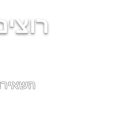
רוצים
השאירו 
אשמח