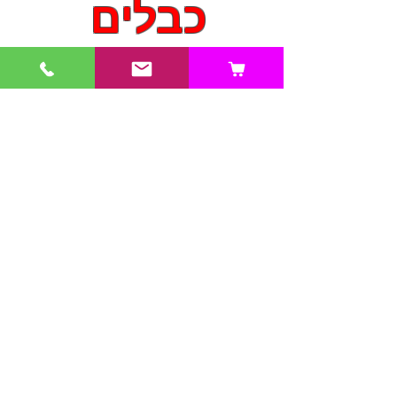
כבלים
כבלים + אינטרנט בייתי :
הגיע הזמן שתהנו ממגוון תוכן עצום
בטלוויזיה כמו שלא היכרתם.
ללא צורך בחשבון בנק או אשראי .
ובנוגע לשירות? אנו מאמינים שלכל לקוח
מגיע נציג אישי , אז סוף להמתנה
מטורפת על הקו כשיש תקלה כלשהי !
שולחים הודעת וואטסאפ לנציג האישי
שלכם והתקלה תטופל מיידי בלי צורך
להתקשר ולהמתין על הקו.