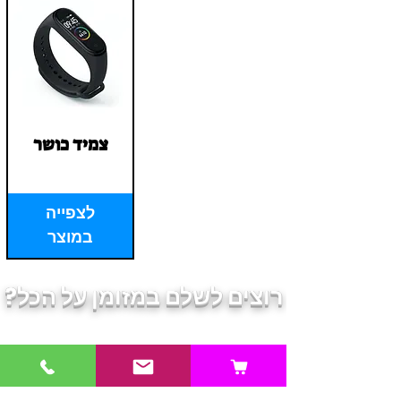
צמיד כושר
Price
‏1.00 ‏₪
לצפייה
במוצר
רוצים לשלם במזומן על הכל?
השאירו פרטים ונציג יחזור אליכם
בהקדם